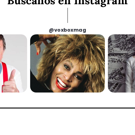
Búscanos en Instagram
@voxboxmag