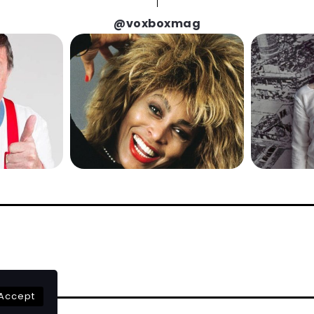
@voxboxmag
Accept