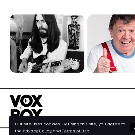
Our site uses cookies. By using this site, you agree to
the
Privacy Policy
and
Terms of Use
.