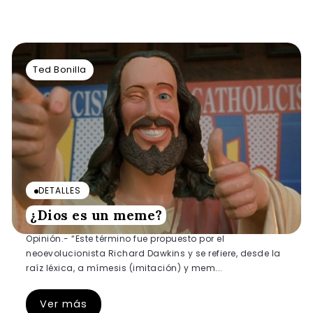
Ted Bonilla
DETALLES
¿Dios es un meme?
Opinión.- “Este término fue propuesto por el
neoevolucionista Richard Dawkins y se refiere, desde la
raíz léxica, a mímesis (imitación) y mem...
Ver más