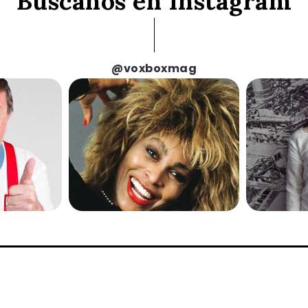
Búscanos en Instagram
@voxboxmag