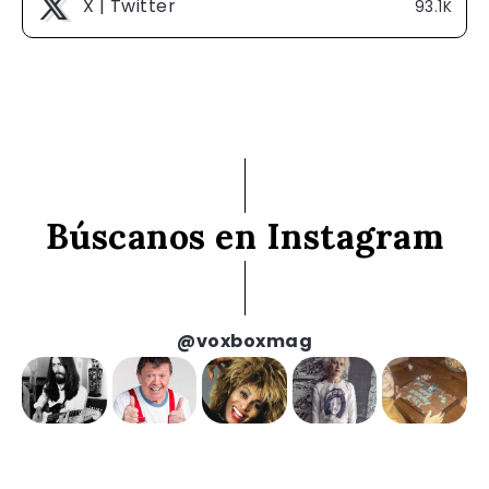
X | Twitter
93.1K
Búscanos en Instagram
@voxboxmag