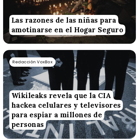
Las razones de las niñas para
amotinarse en el Hogar Seguro
Redacción VoxBox
Wikileaks revela que la CIA
hackea celulares y televisores
para espiar a millones de
personas