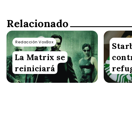
Relacionado
Redacción VoxBox
Redacció
Star
La Matrix se
cont
reiniciará
refu