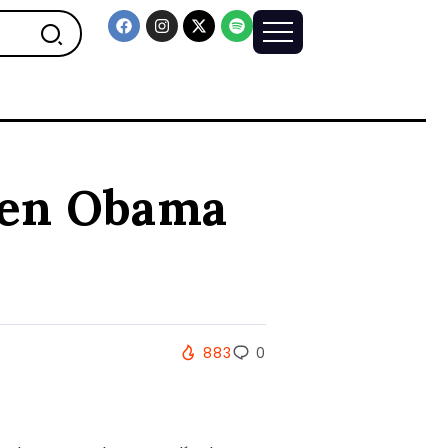
oven Obama
883
0