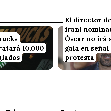
El director d
iraní nomina
n VoxBox
Redacción VoxBox
bucks
Óscar no irá a
ratará 10,000
gala en señal
giados
protesta