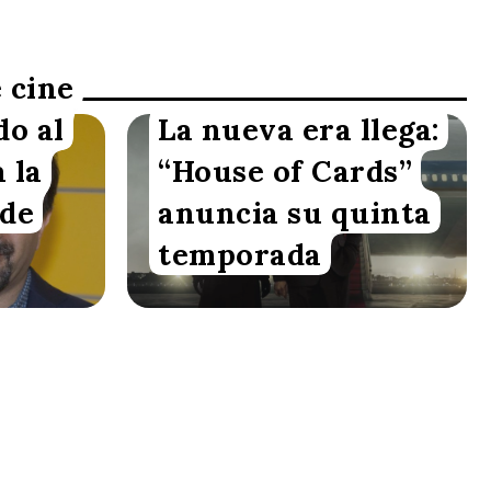
e cine
do al
La nueva era llega:
Redacción VoxBox
 la
“House of Cards”
 de
anuncia su quinta
temporada