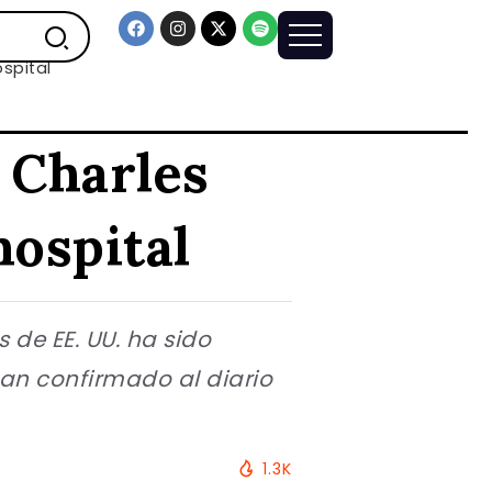
spital
 Charles
hospital
 de EE. UU. ha sido
an confirmado al diario
1.3K