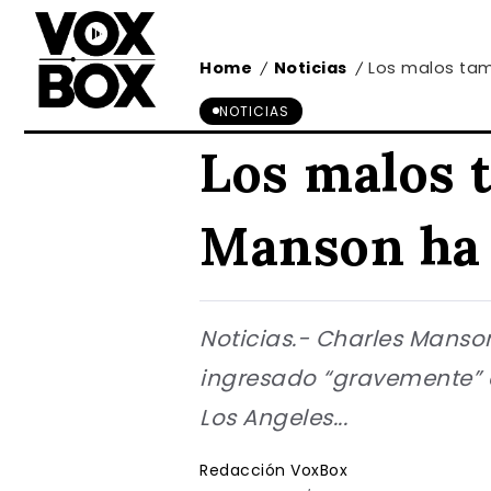
Home
Noticias
Los malos tam
/
/
NOTICIAS
Los malos 
Manson ha s
Noticias.- Charles Manson
ingresado “gravemente” e
Los Angeles...
Redacción VoxBox