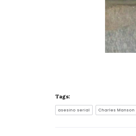
Tags:
asesino serial
Charles Manson