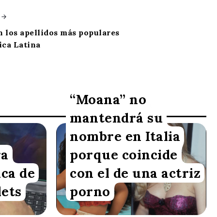
n los apellidos más populares
ica Latina
“Moana” no
mantendrá su
nombre en Italia
Redacción VoxBox
ra
porque coincide
ica de
con el de una actriz
lets
porno