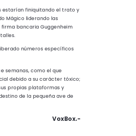
starían finiquitando el trato y
do Mágico liderando las
a firma bancaria Guggenheim
talles.
liberado números específicos
ce semanas, como el que
ial debido a su carácter tóxico;
us propias plataformas y
destino de la pequeña ave de
VoxBox.-