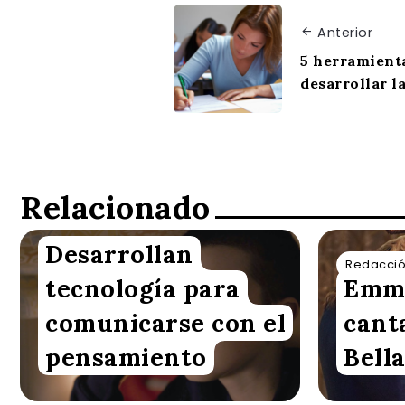
Anterior
5 herramient
desarrollar l
Relacionado
Desarrollan
Redacción VoxBox
Redacció
tecnología para
Emm
comunicarse con el
cant
pensamiento
Bella