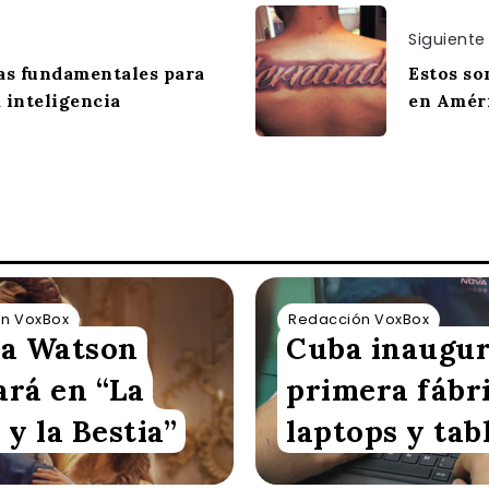
Siguiente
as fundamentales para
Estos so
a inteligencia
en Amér
n VoxBox
Redacción VoxBox
a Watson
Cuba inaugu
ará en “La
primera fábr
 y la Bestia”
laptops y tab