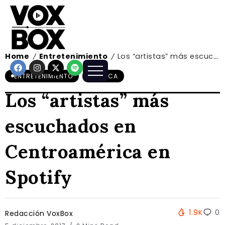
Home
Entretenimiento
Los “artistas” más escuchados en Centroamérica en Spotify
/
/
ENTRETENIMIENTO
MÚSICA
Los “artistas” más
escuchados en
Centroamérica en
Spotify
1.9K
0
Redacción VoxBox