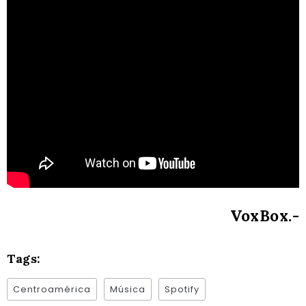
VoxBox.-
Tags:
Centroamérica
Música
Spotify