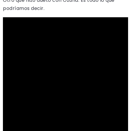
Otro que hizo dueto con Ozuna. Es todo lo que
podríamos decir.