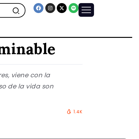
rminable
s, viene con la
so de la vida son
1.4K