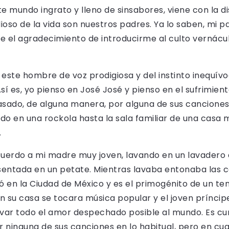
e mundo ingrato y lleno de sinsabores, viene con la d
lioso de la vida son nuestros padres. Ya lo saben, mi
e el agradecimiento de introducirme al culto vernácu
 este hombre de voz prodigiosa y del instinto inequív
í es, yo pienso en José José y pienso en el sufrimien
ado, de alguna manera, por alguna de sus canciones. 
do en una rockola hasta la sala familiar de una casa 
.
ecuerdo a mi madre muy joven, lavando en un lavader
 sentada en un petate. Mientras lavaba entonaba las
 en la Ciudad de México y es el primogénito de un te
n su casa se tocara música popular y el joven príncip
levar todo el amor despechado posible al mundo. Es c
 ninguna de sus canciones en lo habitual, pero en cua