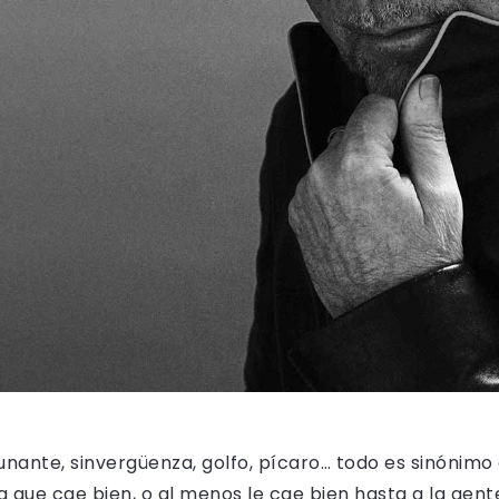
 tunante, sinvergüenza, golfo, pícaro… todo es sinónim
ja que cae bien, o al menos le cae bien hasta a la gent