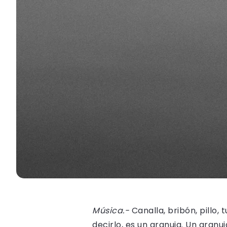
Música.-
Canalla, bribón, pillo,
decirlo, es un granuja. Un granu