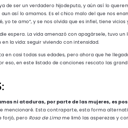
a de ser un verdadero hijodeputa, y aún así lo querem
o aun así lo amamos. Es el chico malo del que nos e
, yo te amo”, y se nos olvida que es infiel, tiene vicios 
die espera. La vida amenazó con apagársele, tuvo un l
en la vida: seguir viviendo con intensidad.
 en casi todas sus edades, pero ahora que he llegado a
por eso, en este listado de canciones rescato las gra
:
mas ni ataduras, por parte de las mujeres, es pos
 mencionaré. Esta contraparte, esta forma alternativ
 forjó, pero
Rosa de Lima
me limó las asperezas y con