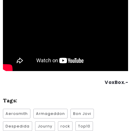
VoxBox.-
Tags:
Aerosmith
Armageddon
Bon Jovi
Despedida
Journy
rock
Top10