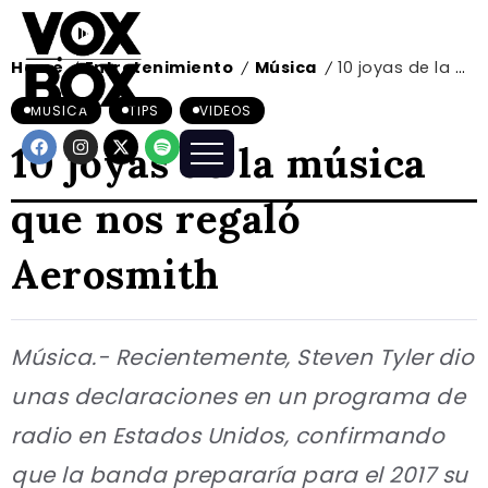
Home
Entretenimiento
Música
10 joyas de la música que nos regaló Aerosmith
/
/
/
MÚSICA
TIPS
VIDEOS
10 joyas de la música
que nos regaló
Aerosmith
Música.- Recientemente, Steven Tyler dio
unas declaraciones en un programa de
radio en Estados Unidos, confirmando
que la banda prepararía para el 2017 su