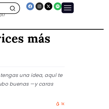
017
rices más
tengas una idea, aquí te
hubo buenas —y caras
1K