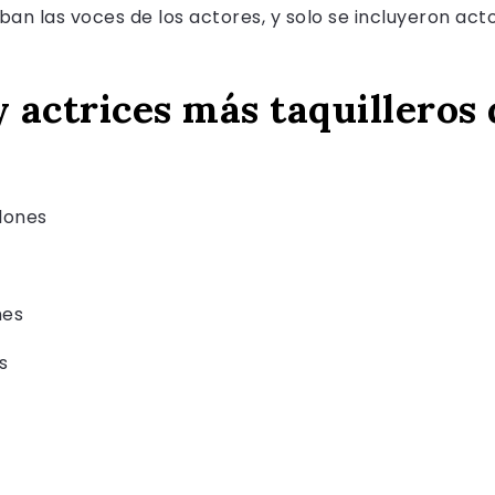
ban las voces de los actores, y solo se incluyeron act
y actrices más taquilleros 
lones
nes
s