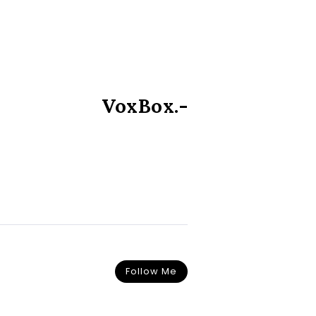
VoxBox.-
Follow Me