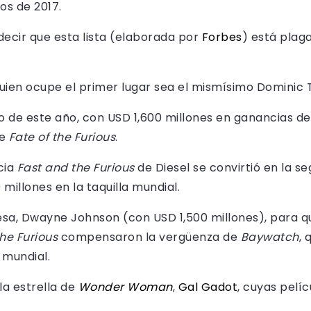
os de 2017.
ecir que esta lista (elaborada por
Forbes
) está plaga
uien ocupe el primer lugar sea el mismísimo Dominic To
ero de este año, con USD 1,600 millones en ganancias d
de
Fate of the Furious
.
cia
Fast and the Furious
de Diesel se convirtió en la s
 millones en la taquilla mundial.
sa, Dwayne Johnson (con USD 1,500 millones), para qu
the Furious
compensaron la vergüenza de
Baywatch
, 
 mundial.
la estrella de
Wonder Woman
,
Gal Gadot
, cuyas pelí