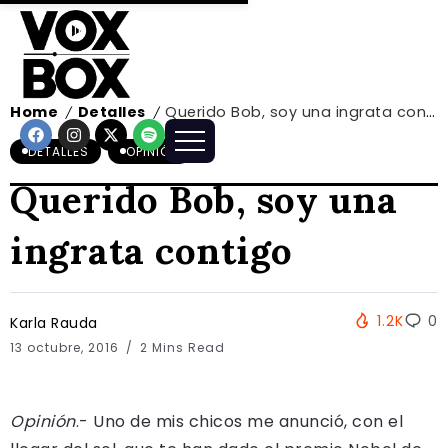
Home
Detalles
Querido Bob, soy una ingrata contigo
/
/
DETALLES
OPINIÓN
Querido Bob, soy una
ingrata contigo
1.2K
0
Karla Rauda
13 octubre, 2016
2 Mins Read
Opinión
.- Uno de mis chicos me anunció, con el