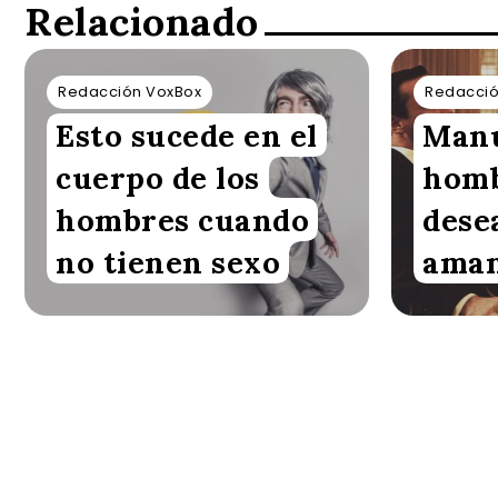
Relacionado
Redacción VoxBox
Redacció
Esto sucede en el
Manu
cuerpo de los
homb
hombres cuando
dese
no tienen sexo
aman