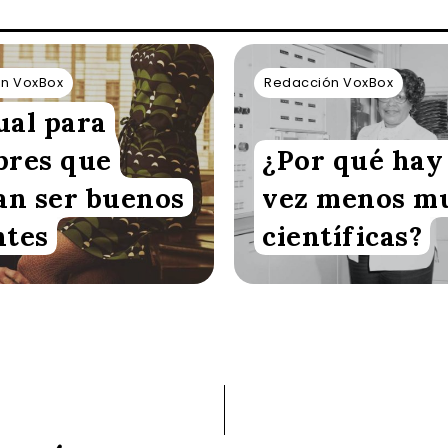
n VoxBox
Redacción VoxBox
al para
res que
¿Por qué hay
an ser buenos
vez menos m
tes
científicas?