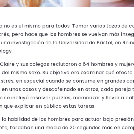
ína no es el mismo para todos. Tomar varias tazas de c
strés, pero hace que los hombres se vuelvan más ins
na investigación de la Universidad de Bristol, en Rein
ology.
 Claire y sus colegas reclutaron a 64 hombres y muje
 del mismo sexo. Su objetivo era examinar qué efecto
estrés, en especial cuando se consume en grandes ca
 en unos casos y descafeinado en otros, cada pareja
ue se incluyó resolver puzzles, memorizar y llevar a c
an que explicar en público estas tareas.
 la habilidad de los hombres para actuar bajo presi
reto, tardaban una media de 20 segundos más en comp