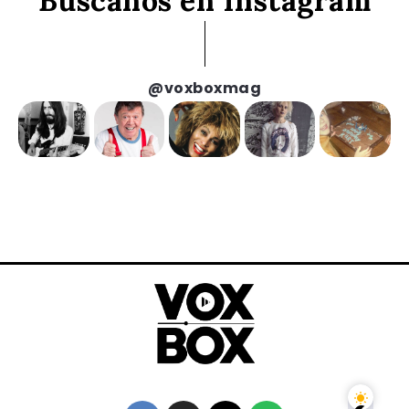
Búscanos en Instagram
@voxboxmag